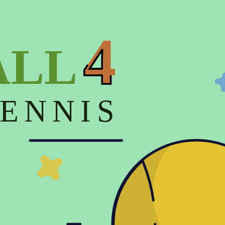
на (низкая > высокая)
Цена (высокая > низкая)
4
ALL
ENNIS
грн
грн
 защитная для теннисной