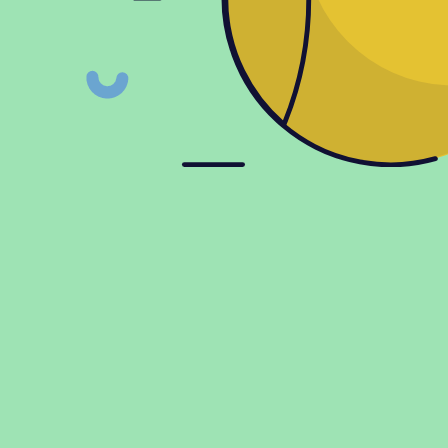
тки Babolat SUPER TAPE
X5 (Упаковка,5)
ии
Информация
ки
Доставка и оплата