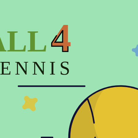
на (низкая > высокая)
Цена (высокая > низкая)
4
ALL
ENNIS
рн
рн
арет бадминтонный для