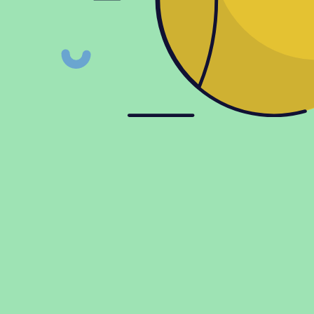
ки Babolat STENCIL LOGO
BADMINTON
ии
Информация
ки
Доставка и оплата