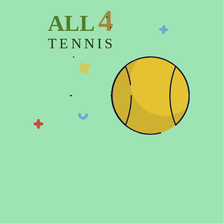
4
ALL
TENNIS
8300 грн
9700 грн
5699 грн
6699 грн
Чехол для теннисных ракеток
Чехол для теннисных ракеток
Babolat RH X6 PURE STRIKE
Babolat RH X9 PURE STRIKE
CARBON GREY (6 ракеток)
CARBON GREY (9 ракеток)