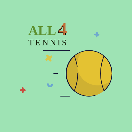
Сброс
Теннисные шорты
Футболка для тенниса
4
ALL
Худи теннисная
Штаны теннисные
TENNIS
Показать больше
© 2026 Copyright:
Официальный интернет магазин All4tennis