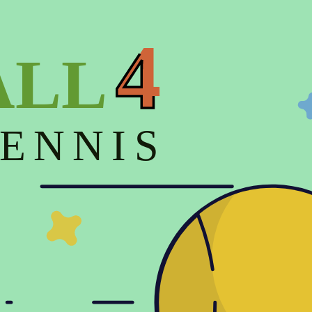
на (низкая > высокая)
Цена (высокая > низкая)
4
ALL
ENNIS