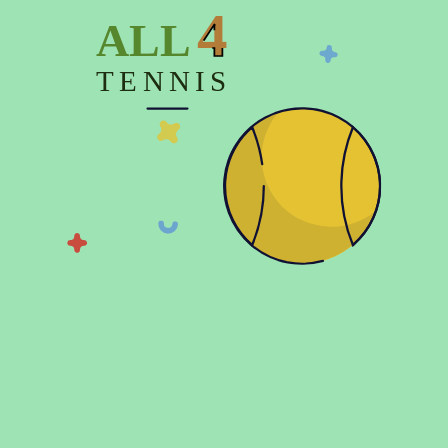
4
носіння. Пошиті з бавовни з додаванням поліестеру.
ALL
Бавовна робить штани приємними до тіла і м'якими. А
поліестер відповідає за зносостійкість. Ці матеріали
TENNIS
роблять річ ідеальною для прохолодної погоди.
Штани мають пояс на резинці та шнурках для додаткової
фіксації. На подолі штанин є манжети на резинках, які
попереджують скочування. На одній зі штанин
нанесений логотип компанії. Матеріал цієї моделі легкий
і міцний одночасно. Тканина гіпоалергенна і не
викликає подразнень.
Тренувальна лінія Exercise, зручна і корисна. Легкий в
носінні одяг для тренувань та ігор. Ефектний дизайн,
тканини з домішком бавовни для приємних відчуттів. Ви
можете обирати моделі з ліній Play і Exercise, які не
змінюються з року в рік. Простий дизайн, класичні
кольори, стильне брендування. Лінія входить в колекцію
в 2020 році та буде актуальною мінімум впродовж 5
років. Моделі легко поєднуються одна з одною, легко
розміщувати дозамовлення для клубів і магазинів.