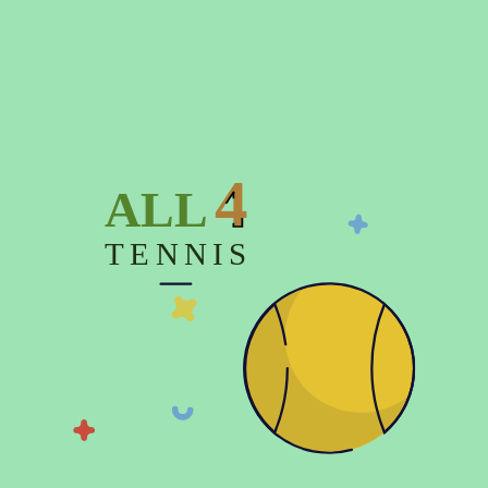
Описание
Характеристики
Отзывов (0)
4
ALL
Мужская кепка CAP ATHLETICA COTTON SMALL
TENNIS
LOGO - стильный аксессуар с плотным козырьком и
вышитым логотипом. Изготовлена из 100% хлопка,
обеспечивает надежную защиту от солнца и
максимальный комфорт во время прогулок и занятий
спортом. Идеальный выбор для активного образа жизни.