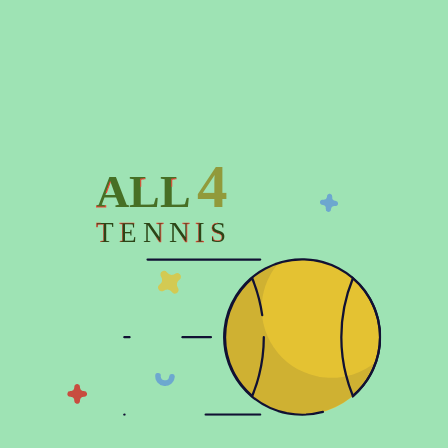
Описание
Характеристики
Отзывов (0)
4
ALL
Набор для мини тенниса BABOLAT TRAINING KIT
TENNIS
Тренировочный комплект состоит из 12 линий, 4 углов,
8 мишеней, 8 30-см конусов и 8 маленьких конусов и
предлагает простой способ разметить упражнения на
поверхности корта. Доступен в 4 цветах.