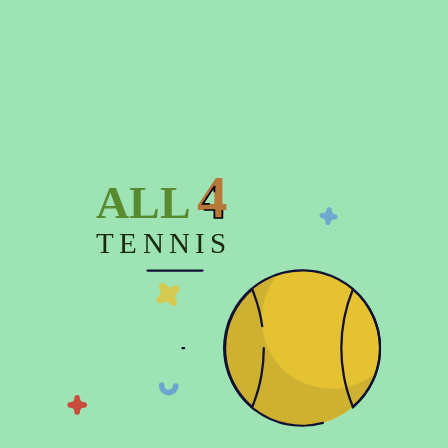
Описание
Характеристики
Отзывов (0)
4
ALL
Ручка BABOLAT NATURAL GRIP.
TENNIS
Сухая + тонкая. Выполнена из высокачественного
материала. Сделана из настоящей кожи. Будучи очень
тонкой, она обеспечивает теннисистам ультра-точные
ощущения. Используется на турнирах теннисистами
Команды Babolat.