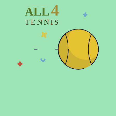
4
ALL
TENNIS
8000 грн
5999 грн
Теннисная ракетка детская
профессиональная Babolat PURE
AERO JUNIOR 26 GEN9
Какую ракетку купить ребенку 6-8 лет
Поскольку с шести лет начинаются самые активные
тренировки, то стоит более тщательно подойти к
выбору ракетки. Средний рост ребенка в возрасте от