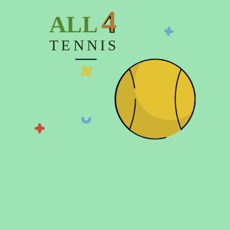
4
ALL
TENNIS
8300 грн
3999 грн
Кроссовки теннисные мужские
Babolat PROPULSE FURY CLAY
MEN
Мужская теннисная обувь. Как выбрать
Чтобы правильно подобрать мужские теннисные
кроссовки, необходимо в первую очередь определить
правильный размер по стельке. При этом нужно
замерять не только длину, но и ширину, чтобы